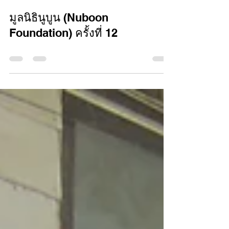
nu boon
19 ก.ค. 2559
ยาว 0 นาที
มูลนิธินูบูน (Nuboon
Foundation) ครั้งที่ 12