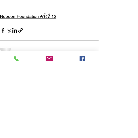
Nuboon Foundation ครั้งที่ 12
ความคิดเห็น
เขียนความคิดเห็น…
COPYRIGHT 2015 ALL COPY RIGHTS RESERVED.
NUBOON CO.,LTD.