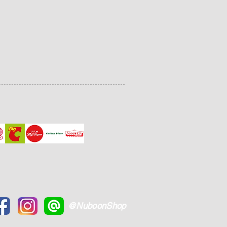
@NuboonShop